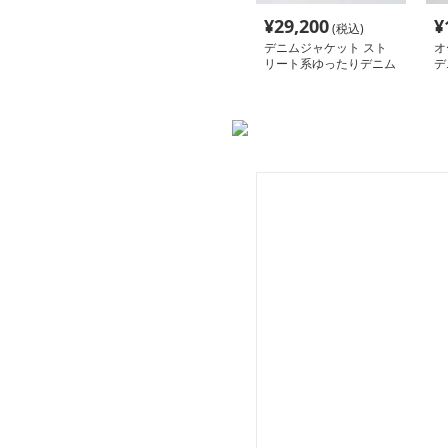
¥
29,200
¥
(税込)
デニムジャケット スト
オ
リート系ゆったりデニム
デ
ジャンパー