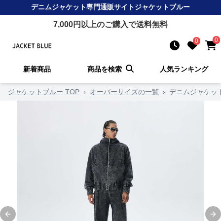
デニムジャケット
専門通販サイト
ジャケットブルー
7,000
円以上のご購入で送料無料
0
0
新着商品
商品を検索
人気ランキング
ジャケットブルー TOP
›
オーバーサイズの一覧
›
デニムジャケッ
Previous slide
Ne