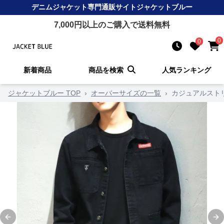
デニムジャケット
専門通販サイト
ジャケットブルー
7,000
円以上のご購入で送料無料
0
0
新着商品
商品を検索
人気ランキング
ジャケットブルー TOP
›
オーバーサイズの一覧
›
カジュアルスト
Previous slide
Ne