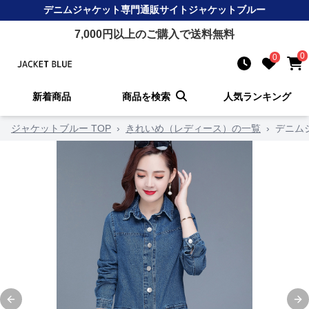
デニムジャケット
専門通販サイト
ジャケットブルー
7,000
円以上のご購入で送料無料
0
0
新着商品
商品を検索
人気ランキング
ジャケットブルー TOP
›
きれいめ（レディース）の一覧
›
デニム
Previous slide
Ne