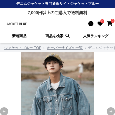
デニムジャケット
専門通販サイト
ジャケットブルー
7,000
円以上のご購入で送料無料
0
0
新着商品
商品を検索
人気ランキング
ジャケットブルー TOP
›
オーバーサイズの一覧
›
デニムジャケッ
Previous slide
Ne