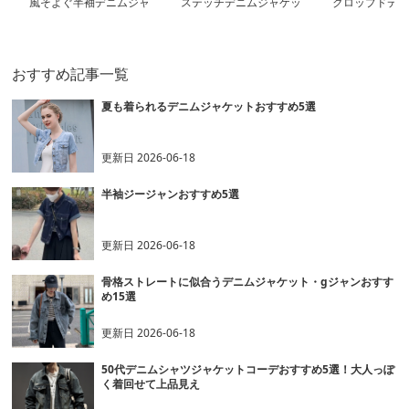
風そよぐ半袖デニムジャ
ステッチデニムジャケッ
クロップドデニ
ケット
ト
ット
おすすめ記事一覧
夏も着られるデニムジャケットおすすめ5選
更新日
2026-06-18
半袖ジージャンおすすめ5選
更新日
2026-06-18
骨格ストレートに似合うデニムジャケット・gジャンおすす
め15選
更新日
2026-06-18
50代デニムシャツジャケットコーデおすすめ5選！大人っぽ
く着回せて上品見え