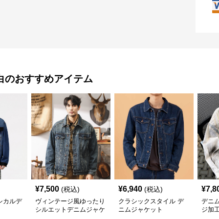
白
のおすすめアイテム
¥
7,500
¥
6,940
¥
7,8
(税込)
(税込)
シカルデ
ヴィンテージ風ゆったり
クラシックスタイル デ
デニ
シルエットデニムジャケ
ニムジャケット
ジ加
ット
ムジ