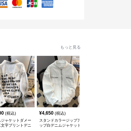
もっと見る
00
¥
4,650
¥
5,740
(税込)
(税込)
(税込)
ムジャケットダメー
スタンドカラージップア
デニムジャケット ショ
工文字プリントデニ
ップ白デニムジャケット
ート丈 ダメージ加工文
ャケット
字プリント入り