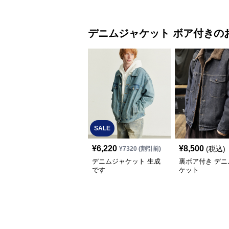
デニムジャケット
ボア付き
の
SALE
¥
6,220
¥
8,500
(税込)
¥
7320
(割引前)
デニムジャケット 生成
裏ボア付き デニ
です
ケット