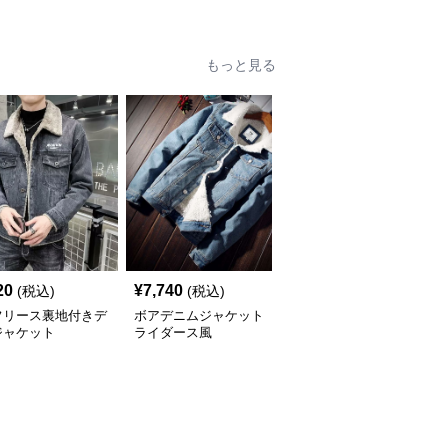
もっと見る
20
¥
7,740
¥
6,480
(税込)
(税込)
(税込)
フリース裏地付きデ
ボアデニムジャケット
裏ボア付き デニムジャ
ジャケット
ライダース風
ケット