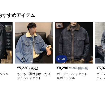
おすすめアイテム
SALE
¥
5,220
¥
8,290
¥
5,0
(税込)
¥
9760
(割引前)
ムジャ
もこもこ襟付きゆったり
ボアデニムジャケット
ボア
デニムジャケット
裏ボアモデル
ニム