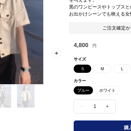
黒のワンピースやトップスと
お出かけシーンでも映える女
ご注文確定か
4,800
円
Next slide
サイズ
S
M
L
カラー
ブルー
ホワイト
1
購