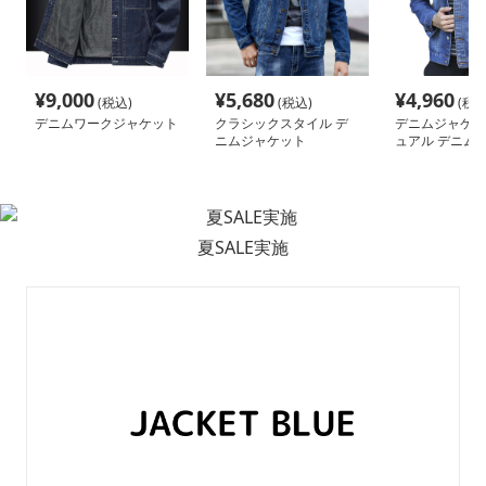
¥
9,000
¥
5,680
¥
4,960
(税込)
(税込)
(税込
デニムワークジャケット
クラシックスタイル デ
デニムジャケッ
ニムジャケット
ュアル デニム 
ト メンズ
夏SALE実施