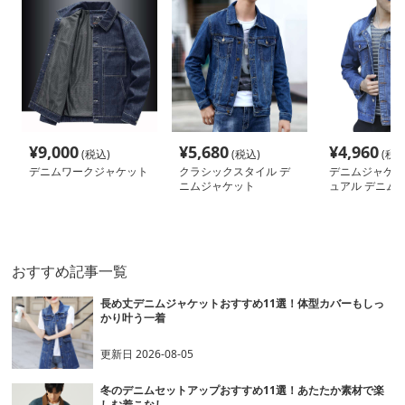
¥
9,000
¥
5,680
¥
4,960
(税込)
(税込)
(税込
デニムワークジャケット
クラシックスタイル デ
デニムジャケッ
ニムジャケット
ュアル デニム 
ト メンズ
おすすめ記事一覧
長め丈デニムジャケットおすすめ11選！体型カバーもしっ
かり叶う一着
更新日
2026-08-05
冬のデニムセットアップおすすめ11選！あたたか素材で楽
しむ着こなし