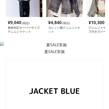
¥
9,040
¥
4,840
¥
10,300
(税込)
(税込)
(税
春秋対応オーバーサイズ
カレッジ風デニムジャケ
デニムジャケッ
デニムジャケット
ット
ズ付きダメージ
ムジャケット
夏SALE実施