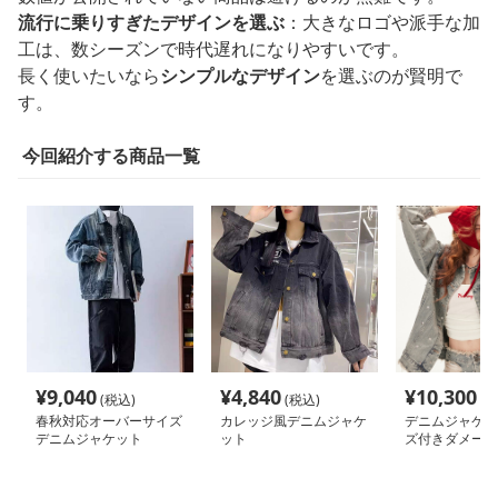
流行に乗りすぎたデザインを選ぶ
：大きなロゴや派手な加
工は、数シーズンで時代遅れになりやすいです。
長く使いたいなら
シンプルなデザイン
を選ぶのが賢明で
す。
今回紹介する商品一覧
¥
9,040
¥
4,840
¥
10,300
(税込)
(税込)
(税
春秋対応オーバーサイズ
カレッジ風デニムジャケ
デニムジャケッ
デニムジャケット
ット
ズ付きダメージ
ムジャケット