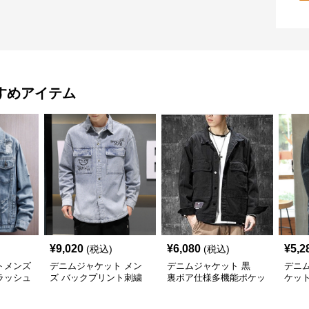
すめアイテム
¥
9,020
¥
6,080
¥
5,2
(税込)
(税込)
トメンズ
デニムジャケット メン
デニムジャケット 黒
デニ
ラッシュ
ズ バックプリント刺繍
裏ボア仕様多機能ポケッ
ケッ
入り落書き風シャツ型
ト付きデニムジャケット
ンズ