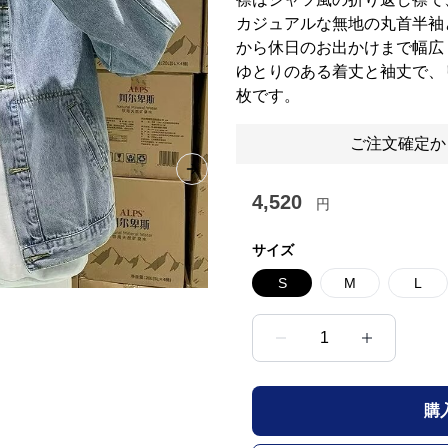
カジュアルな無地の丸首半袖
から休日のお出かけまで幅広
ゆとりのある着丈と袖丈で、
枚です。
ご注文確定か
Next slide
4,520
円
サイズ
S
M
L
1
購