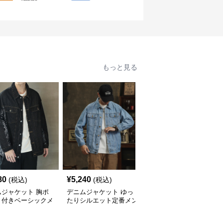
もっと見る
80
¥
5,240
¥
6,420
(税込)
(税込)
(税込)
ムジャケット 胸ポ
デニムジャケット ゆっ
メンズ デニムジャケッ
ト付きベーシックメ
たりシルエット定番メン
ト 濃紺 ジージャン アウ
デニムジャケット
ズデニムジャケット
ター