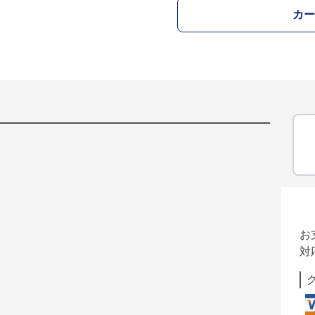
カー
お
対