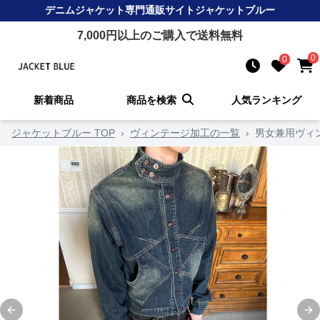
デニムジャケット
専門通販サイト
ジャケットブルー
7,000
円以上のご購入で送料無料
0
0
新着商品
商品を検索
人気ランキング
ジャケットブルー TOP
›
ヴィンテージ加工の一覧
›
男女兼用ヴィ
Previous slide
Ne