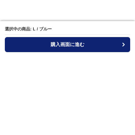
選択中の商品: L / ブルー
選択中の商品: L / ブルー
購入画面に進む
購入画面に進む
ジャケットブルー
について