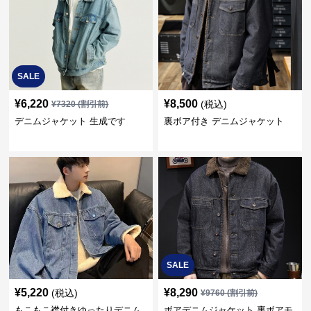
SALE
¥
6,220
¥
8,500
(税込)
¥
7320
(割引前)
デニムジャケット 生成です
裏ボア付き デニムジャケット
SALE
¥
5,220
¥
8,290
(税込)
¥
9760
(割引前)
もこもこ襟付きゆったりデニム
ボアデニムジャケット 裏ボアモ