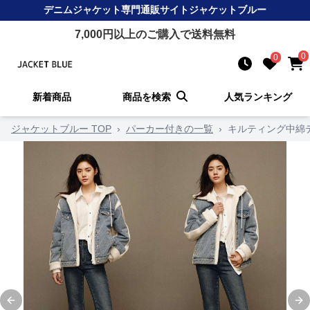
デニムジャケット
専門通販サイト
ジャケットブルー
7,000
円以上のご購入で送料無料
0
0
新着商品
商品を検索
人気ランキング
ジャケットブルー TOP
›
パーカー付きの一覧
›
キルティング中綿
Previous slide
Ne