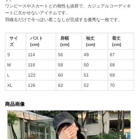
ワンピースやスカートとの相性も抜群で、カジュアルコーディネ
ートに欠かせないアイテムです。
羽織るだけで今っぽい着こなしが完成する優秀な一枚です。
サイ
バスト
肩幅
袖丈
着丈
ズ
(cm)
(cm)
(cm)
(cm)
S
114
56
49
67
M
118
58
50
68
L
122
60
51
69
XL
126
62
52
70
商品画像