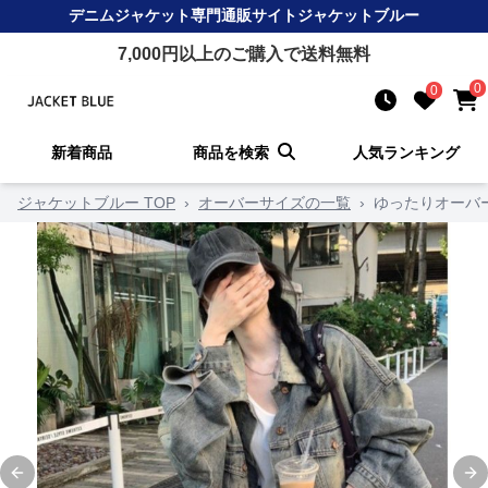
デニムジャケット
専門通販サイト
ジャケットブルー
7,000
円以上のご購入で送料無料
0
0
新着商品
商品を検索
人気ランキング
ジャケットブルー TOP
›
オーバーサイズの一覧
›
ゆったりオーバ
Previous slide
Ne