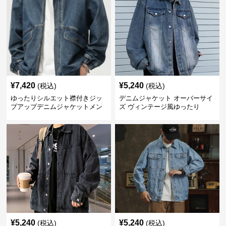
¥
7,420
¥
5,240
(税込)
(税込)
ゆったりシルエット襟付きジッ
デニムジャケット オーバーサイ
プアップデニムジャケットメン
ズ ヴィンテージ風ゆったり
ズ
¥
5,240
¥
5,240
(税込)
(税込)