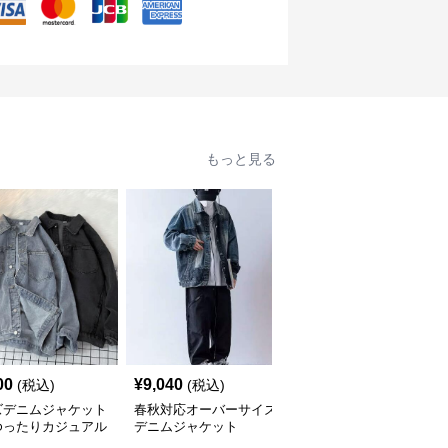
もっと見る
00
¥
9,040
¥
6,480
(税込)
(税込)
(税込)
ズデニムジャケット
春秋対応オーバーサイズ
デニムジャケット ダメ
ゆったりカジュアル
デニムジャケット
ージ加工ゆったりデニム
上着