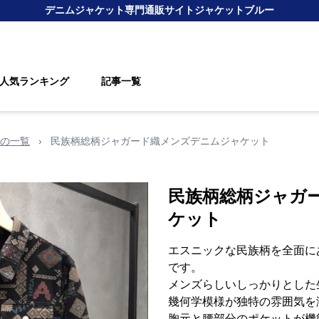
デニムジャケット
専門通販サイト
ジャケットブルー
人気ランキング
記事一覧
の一覧
›
民族柄総柄ジャガード織メンズデニムジャケット
民族柄総柄ジャガ
ケット
エスニックな民族柄を全面に
です。
メンズらしいしっかりとした
幾何学模様が独特の雰囲気を
胸元と腰部分のポケットが機