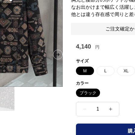
なお出かけまで幅広く活躍し
他とは違う存在感で周りと差
ご注文確定か
4,140
円
Next slide
サイズ
M
L
XL
カラー
ブラック
1
購