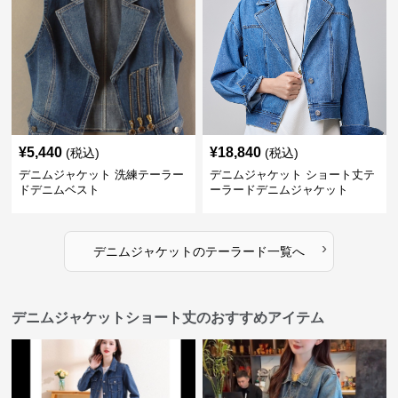
¥
5,440
¥
18,840
(税込)
(税込)
デニムジャケット 洗練テーラー
デニムジャケット ショート丈テ
ドデニムベスト
ーラードデニムジャケット
›
デニムジャケット
の
テーラード
一覧へ
デニムジャケットショート丈のおすすめアイテム