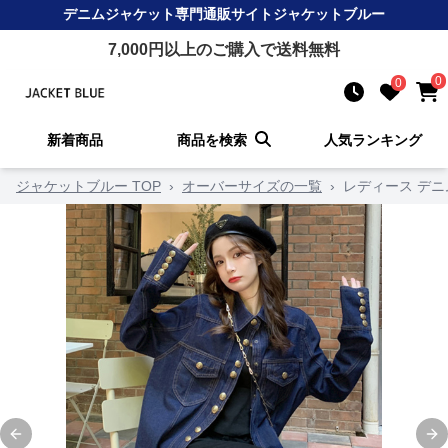
デニムジャケット
専門通販サイト
ジャケットブルー
7,000
円以上のご購入で送料無料
0
0
新着商品
商品を検索
人気ランキング
ジャケットブルー TOP
›
オーバーサイズの一覧
›
レディース デ
Previous slide
Ne