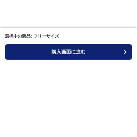
選択中の商品: フリーサイズ
選択中の商品: フリーサイズ
購入画面に進む
購入画面に進む
ジャケットブルー
について