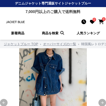
デニムジャケット
専門通販サイト
ジャケットブルー
7,000
円以上のご購入で送料無料
0
0
新着商品
商品を検索
人気ランキング
ジャケットブルー TOP
›
オーバーサイズの一覧
›
韓国風レトロデ
Previous slide
Ne