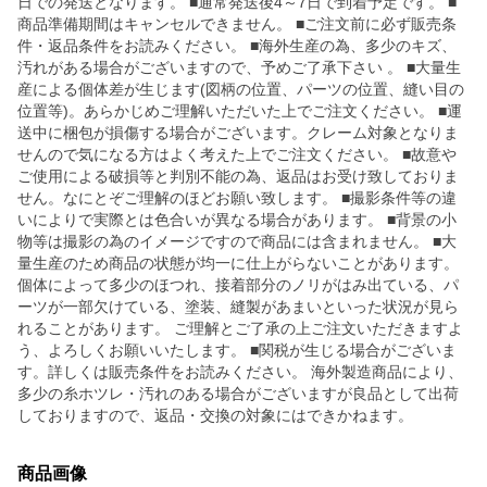
日での発送となります。 ■通常発送後4～7日で到着予定です。 ■
商品準備期間はキャンセルできません。 ■ご注文前に必ず販売条
件・返品条件をお読みください。 ■海外生産の為、多少のキズ、
汚れがある場合がございますので、予めご了承下さい 。 ■大量生
産による個体差が生じます(図柄の位置、パーツの位置、縫い目の
位置等)。あらかじめご理解いただいた上でご注文ください。 ■運
送中に梱包が損傷する場合がございます。クレーム対象となりま
せんので気になる方はよく考えた上でご注文ください。 ■故意や
ご使用による破損等と判別不能の為、返品はお受け致しておりま
せん。なにとぞご理解のほどお願い致します。 ■撮影条件等の違
いによりで実際とは色合いが異なる場合があります。 ■背景の小
物等は撮影の為のイメージですので商品には含まれません。 ■大
量生産のため商品の状態が均一に仕上がらないことがあります。
個体によって多少のほつれ、接着部分のノリがはみ出ている、パ
ーツが一部欠けている、塗装、縫製があまいといった状況が見ら
れることがあります。 ご理解とご了承の上ご注文いただきますよ
う、よろしくお願いいたします。 ■関税が生じる場合がございま
す。詳しくは販売条件をお読みください。 海外製造商品により、
多少の糸ホツレ・汚れのある場合がございますが良品として出荷
しておりますので、返品・交換の対象にはできかねます。
商品画像