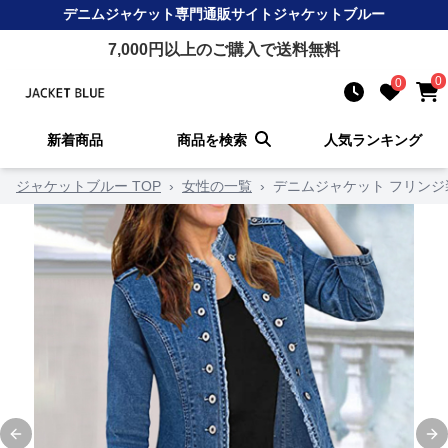
デニムジャケット
専門通販サイト
ジャケットブルー
7,000
円以上のご購入で送料無料
0
0
新着商品
商品を検索
人気ランキング
ジャケットブルー TOP
›
女性の一覧
›
デニムジャケット フリン
Previous slide
Ne