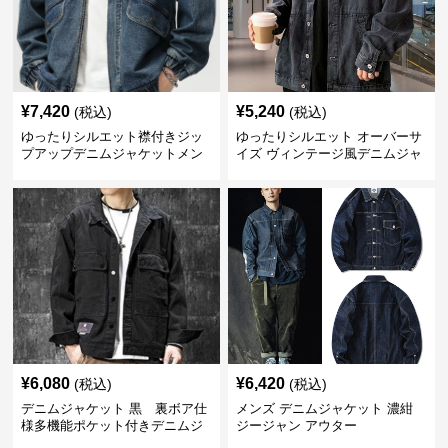
¥
7,420
¥
5,240
(税込)
(税込)
ゆったりシルエット襟付きジッ
ゆったりシルエット オーバーサ
プアップデニムジャケットメン
イズ ヴィンテージ風デニムジャ
ズ
ケット
¥
6,080
¥
6,420
(税込)
(税込)
デニムジャケット 黒 裏ボア仕
メンズ デニムジャケット 濃紺
様多機能ポケット付きデニムジ
ジージャン アウター
ャケット