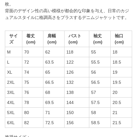
枚。
背面のデザイン性の高い模様が都会的な印象を与え、日常のカジ
ュアルスタイルに格調高さをプラスするデニムジャケットです。
サイ
着丈
肩幅
バスト
袖丈
袖口
ズ
(cm)
(cm)
(cm)
(cm)
(cm)
M
70
62
118
55
18
L
72
63.5
122
55.5
18.5
XL
74
65
126
56
19
2XL
75
66.5
132
56.5
19.5
3XL
76
68
138
57
20
4XL
78
69.5
144
57.5
20.5
5XL
80
71
150
58
21
6XL
82
72.5
156
58.5
21.5