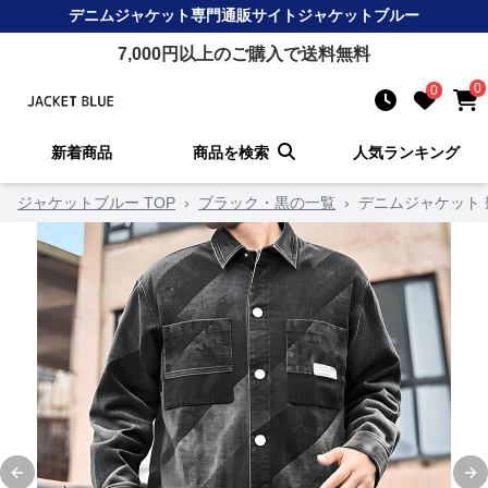
デニムジャケット
専門通販サイト
ジャケットブルー
7,000
円以上のご購入で送料無料
0
0
新着商品
商品を検索
人気ランキング
ジャケットブルー TOP
›
ブラック・黒の一覧
›
デニムジャケット
Previous slide
Ne