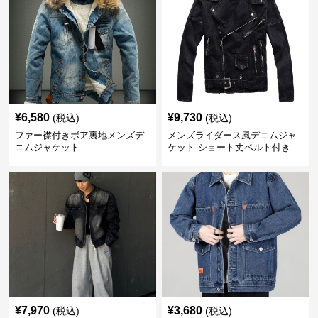
¥
6,580
¥
9,730
(税込)
(税込)
ファー襟付きボア裏地メンズデ
メンズライダース風デニムジャ
ニムジャケット
ケット ショート丈ベルト付き
¥
7,970
¥
3,680
(税込)
(税込)