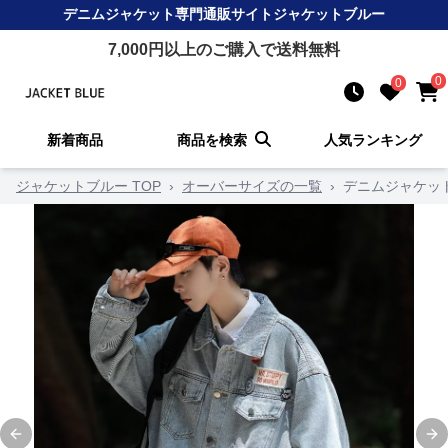
デニムジャケット
専門通販サイト
ジャケットブルー
7,000
円以上のご購入で送料無料
0
0
新着商品
商品を検索
人気ランキング
ジャケットブルー TOP
›
オーバーサイズの一覧
›
デニムジャケッ
Previous slide
Ne