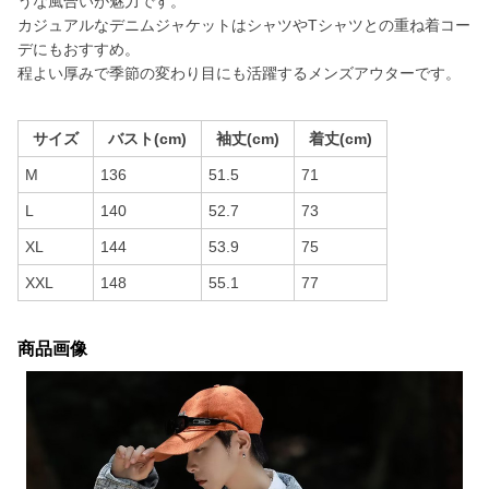
うな風合いが魅力です。
カジュアルなデニムジャケットはシャツやTシャツとの重ね着コー
デにもおすすめ。
程よい厚みで季節の変わり目にも活躍するメンズアウターです。
サイズ
バスト(cm)
袖丈(cm)
着丈(cm)
M
136
51.5
71
L
140
52.7
73
XL
144
53.9
75
XXL
148
55.1
77
商品画像