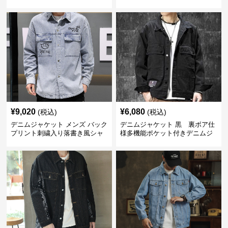
ズ
¥
9,020
¥
6,080
(税込)
(税込)
デニムジャケット メンズ バック
デニムジャケット 黒 裏ボア仕
プリント刺繍入り落書き風シャ
様多機能ポケット付きデニムジ
ツ型
ャケット