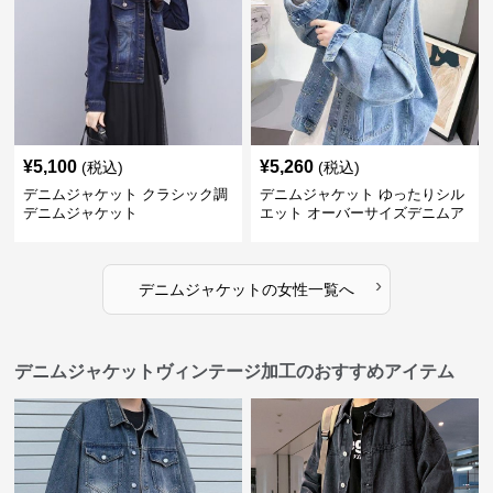
¥
5,100
¥
5,260
(税込)
(税込)
デニムジャケット クラシック調
デニムジャケット ゆったりシル
デニムジャケット
エット オーバーサイズデニムア
ウター
›
デニムジャケット
の
女性
一覧へ
デニムジャケットヴィンテージ加工のおすすめアイテム