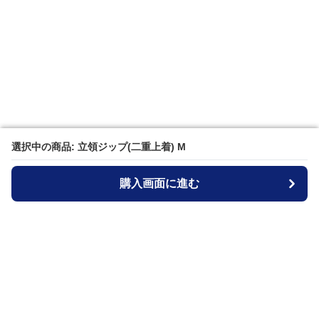
選択中の商品: 立領ジップ(二重上着) M
選択中の商品: 立領ジップ(二重上着) M
購入画面に進む
購入画面に進む