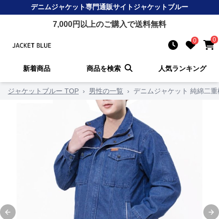
デニムジャケット
専門通販サイト
ジャケットブルー
7,000
円以上のご購入で送料無料
0
0
新着商品
商品を検索
人気ランキング
ジャケットブルー TOP
›
男性の一覧
›
デニムジャケット 純綿二
Previous slide
Ne