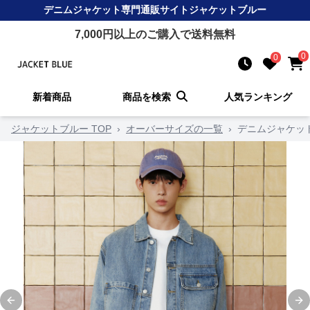
デニムジャケット
専門通販サイト
ジャケットブルー
7,000
円以上のご購入で送料無料
0
0
新着商品
商品を検索
人気ランキング
ジャケットブルー TOP
›
オーバーサイズの一覧
›
デニムジャケッ
Previous slide
Ne