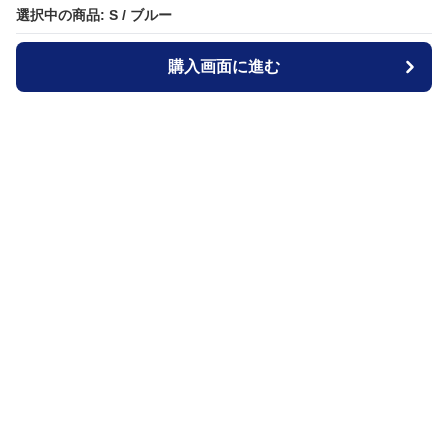
選択中の商品: S / ブルー
選択中の商品: S / ブルー
購入画面に進む
購入画面に進む
ジャケットブルー
について
会社概要
利用規約