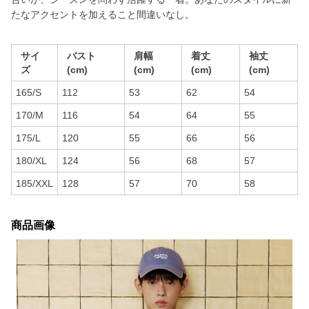
たなアクセントを加えること間違いなし。
サイ
バスト
肩幅
着丈
袖丈
ズ
(cm)
(cm)
(cm)
(cm)
165/S
112
53
62
54
170/M
116
54
64
55
175/L
120
55
66
56
180/XL
124
56
68
57
185/XXL
128
57
70
58
商品画像