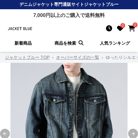
デニムジャケット
専門通販サイト
ジャケットブルー
7,000
円以上のご購入で送料無料
0
0
新着商品
商品を検索
人気ランキング
ジャケットブルー TOP
›
オーバーサイズの一覧
›
ゆったりシルエ
Previous slide
Ne