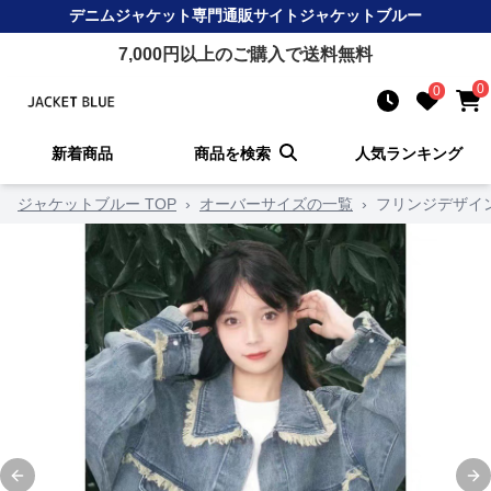
デニムジャケット
専門通販サイト
ジャケットブルー
7,000
円以上のご購入で送料無料
0
0
新着商品
商品を検索
人気ランキング
ジャケットブルー TOP
›
オーバーサイズの一覧
›
フリンジデザイ
Previous slide
Ne