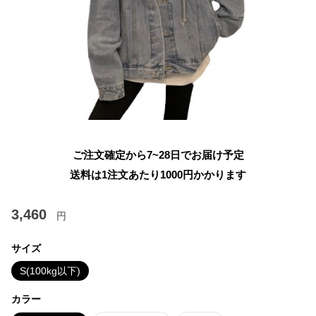
ご注文確定から7~28日でお届け予定
送料は1注文あたり
1000
円かかります
3,460
円
サイズ
S(100kg以下)
カラー