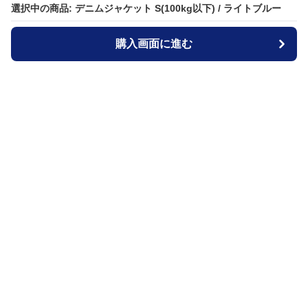
選択中の商品: デニムジャケット S(100kg以下) / ライトブルー
選択中の商品: デニムジャケット S(100kg以下) / ライトブルー
購入画面に進む
購入画面に進む
ジャケットブルー
について
会社概要
利用規約