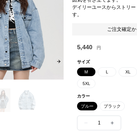
デイリーユースからストリー
す。
ご注文確定か
5,440
円
サイズ
Next slide
M
L
XL
5XL
カラー
ブルー
ブラック
1