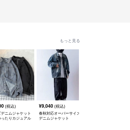
もっと見る
00
¥
9,040
¥
6,480
(税込)
(税込)
(税込)
ズデニムジャケット
春秋対応オーバーサイズ
デニムジャケット ダメ
ゆったりカジュアル
デニムジャケット
ージ加工ゆったりデニム
上着