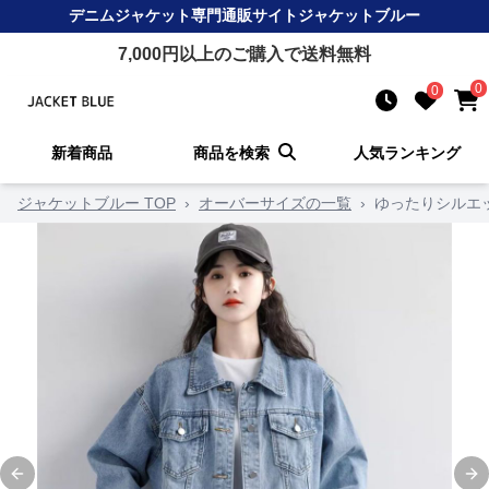
デニムジャケット
専門通販サイト
ジャケットブルー
7,000
円以上のご購入で送料無料
0
0
新着商品
商品を検索
人気ランキング
ジャケットブルー TOP
›
オーバーサイズの一覧
›
ゆったりシルエ
Previous slide
Ne