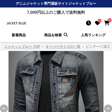
デニムジャケット
専門通販サイト
ジャケットブルー
7,000
円以上のご購入で送料無料
0
0
新着商品
商品を検索
人気ランキング
ジャケットブルー TOP
›
オーバーサイズの一覧
›
ビンテージ加工
Previous slide
Ne