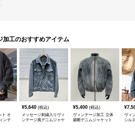
ジ加工
のおすすめアイテム
¥
5,640
¥
5,400
¥
7,5
(税込)
(税込)
ト オ
メッセージ刺繍入りヴィ
ヴィンテージ加工 立体
ヴィ
ィンテ
ンテージ風デニムジャケ
裁断デニムジャケット
シル
ャケット
ット
ット