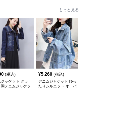
もっと見る
00
¥
5,260
¥
5,520
(税込)
(税込)
(税込)
ムジャケット クラ
デニムジャケット ゆっ
こだわり抜いたデニムジ
ク調デニムジャケッ
たりシルエット オーバ
ャケット
ーサイズデニムアウター