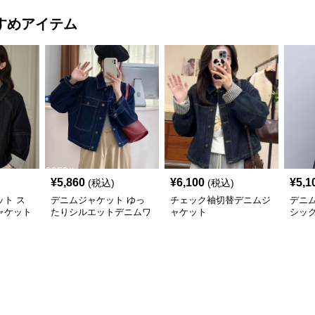
すめアイテム
¥
5,860
¥
6,100
¥
5,1
(税込)
(税込)
ト ス
デニムジャケット ゆっ
チェック袖切替デニムジ
デニ
ャケット
たりシルエットデニムワ
ャケット
シッ
ークジャケット
ト