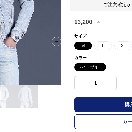
ご注文確定か
13,200
円
サイズ
Next slide
M
L
XL
カラー
ライトブルー
1
購
カー