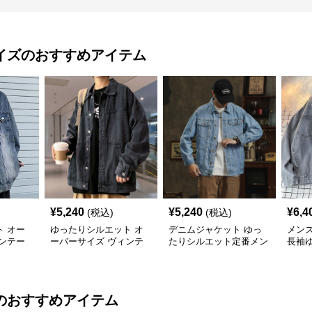
イズ
のおすすめアイテム
¥
5,240
¥
5,240
¥
6,4
(税込)
(税込)
 オー
ゆったりシルエット オ
デニムジャケット ゆっ
メン
ンテー
ーバーサイズ ヴィンテ
たりシルエット定番メン
長袖
ージ風デニムジャケット
ズデニムジャケット
のおすすめアイテム