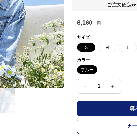
ご注文確定か
6,160
円
サイズ
Next slide
S
M
L
カラー
ブルー
1
購
カー