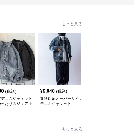
もっと見る
00
¥
9,040
¥
6,480
(税込)
(税込)
(税込)
ズデニムジャケット
春秋対応オーバーサイズ
デニムジャケット ダメ
ゆったりカジュアル
デニムジャケット
ージ加工ゆったりデニム
上着
もっと見る