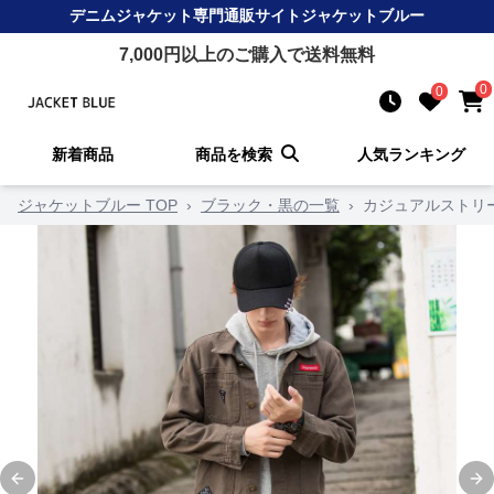
デニムジャケット
専門通販サイト
ジャケットブルー
7,000
円以上のご購入で送料無料
0
0
新着商品
商品を検索
人気ランキング
ジャケットブルー TOP
›
ブラック・黒の一覧
›
カジュアルストリ
Previous slide
Ne