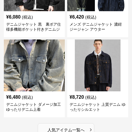
¥
6,080
¥
6,420
(税込)
(税込)
デニムジャケット 黒 裏ボア仕
メンズ デニムジャケット 濃紺
様多機能ポケット付きデニムジ
ジージャン アウター
ャケット
¥
6,480
¥
8,720
(税込)
(税込)
デニムジャケット ダメージ加工
デニムジャケット 上質デニム ゆ
ゆったりデニム上着
ったりシルエット
›
人気アイテム一覧へ