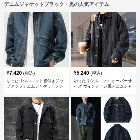
デニムジャケットブラック・黒の人気アイテム
¥
7,420
¥
5,240
(税込)
(税込)
ゆったりシルエット襟付きジッ
ゆったりシルエット オーバーサ
プアップデニムジャケットメン
イズ ヴィンテージ風デニムジャ
ズ
ケット