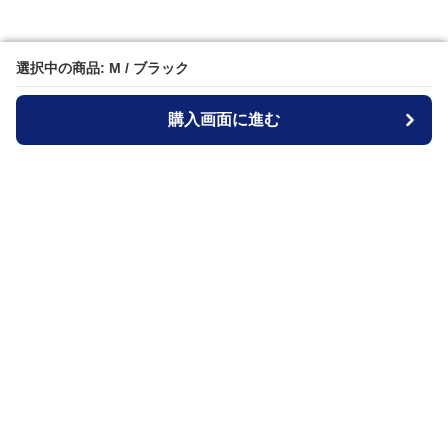
選択中の商品: M / ブラック
選択中の商品: M / ブラック
購入画面に進む
購入画面に進む
ジャケットブルー
について
会社概要