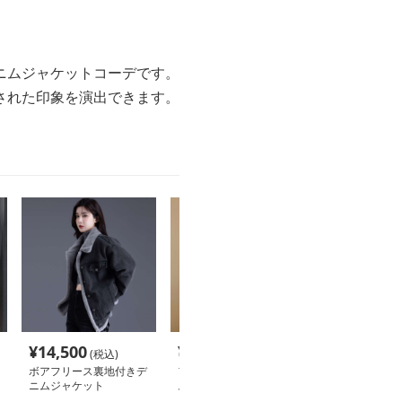
ニムジャケットコーデです。
された印象を演出できます。
¥
14,500
¥
4,800
¥
18,620
(税込)
(税込)
(税
ボアフリース裏地付きデ
ファー付きあったかデニ
裏ボア付きゆっ
ニムジャケット
ムジャケット
ムジャケット