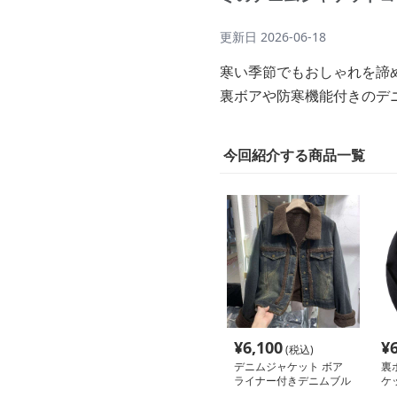
更新日
2026-06-18
寒い季節でもおしゃれを諦
裏ボアや防寒機能付きのデ
今回紹介する商品一覧
¥
6,100
¥
(税込)
デニムジャケット ボア
裏
ライナー付きデニムブル
ケ
ゾン