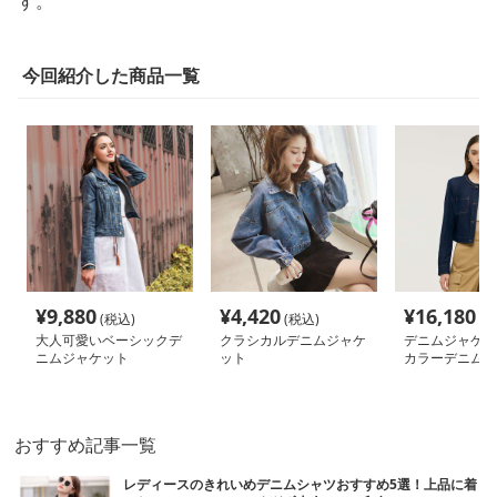
す。
今回紹介した商品一覧
¥
9,880
¥
4,420
¥
16,180
(税込)
(税込)
(税
大人可愛いベーシックデ
クラシカルデニムジャケ
デニムジャケッ
ニムジャケット
ット
カラーデニムシ
ャケット
おすすめ記事一覧
レディースのきれいめデニムシャツおすすめ5選！上品に着