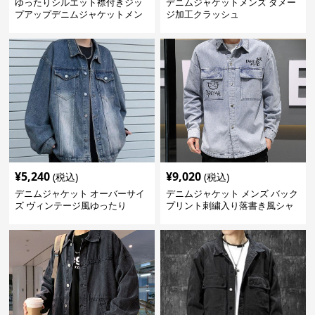
ゆったりシルエット襟付きジッ
デニムジャケットメンズ ダメー
プアップデニムジャケットメン
ジ加工クラッシュ
ズ
¥
5,240
¥
9,020
(税込)
(税込)
デニムジャケット オーバーサイ
デニムジャケット メンズ バック
ズ ヴィンテージ風ゆったり
プリント刺繍入り落書き風シャ
ツ型