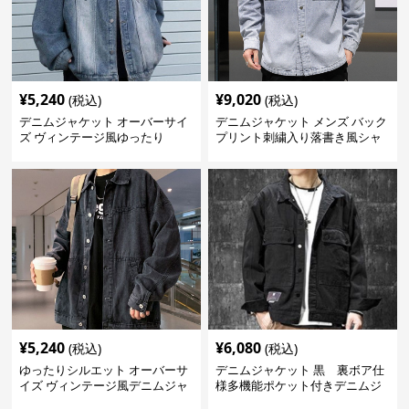
¥
5,240
¥
9,020
(税込)
(税込)
デニムジャケット オーバーサイ
デニムジャケット メンズ バック
ズ ヴィンテージ風ゆったり
プリント刺繍入り落書き風シャ
ツ型
¥
5,240
¥
6,080
(税込)
(税込)
ゆったりシルエット オーバーサ
デニムジャケット 黒 裏ボア仕
イズ ヴィンテージ風デニムジャ
様多機能ポケット付きデニムジ
ケット
ャケット