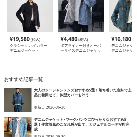
¥
19,580
¥
4,480
¥
16,180
(税込)
(税込)
(税
クラシック ハイカラー
ボアライナー付きオーバ
デニムジャケッ
デニムジャケット
ーサイズデニムジャケッ
デニムジャケッ
ト
おすすめ記事一覧
大人のジージャンメンズおすすめ5選！落ち着いた色味で上
品に着回せて、体型カバーも叶う
更新日
2026-06-30
デニムジャケット×ワークパンツにぴったりなおすすめ5
選！作業着風のこなれ感が出て、カジュアルコーデが即完
成
更新日
2026-06-30