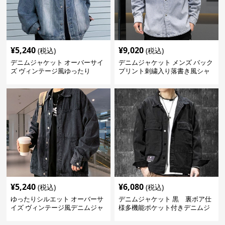
¥
5,240
¥
9,020
(税込)
(税込)
デニムジャケット オーバーサイ
デニムジャケット メンズ バック
ズ ヴィンテージ風ゆったり
プリント刺繍入り落書き風シャ
ツ型
¥
5,240
¥
6,080
(税込)
(税込)
ゆったりシルエット オーバーサ
デニムジャケット 黒 裏ボア仕
イズ ヴィンテージ風デニムジャ
様多機能ポケット付きデニムジ
ケット
ャケット