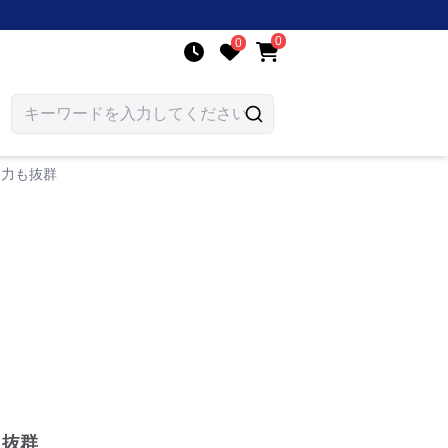
0
0
し力も抜群
も抜群