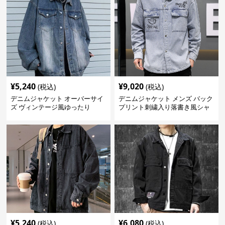
¥
5,240
¥
9,020
(税込)
(税込)
デニムジャケット オーバーサイ
デニムジャケット メンズ バック
ズ ヴィンテージ風ゆったり
プリント刺繍入り落書き風シャ
ツ型
¥
5,240
¥
6,080
(税込)
(税込)