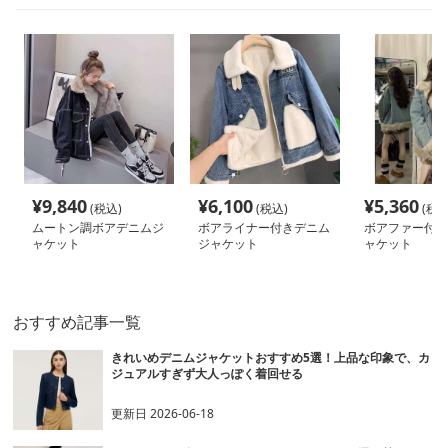
¥
9,840
¥
6,100
¥
5,360
(税込)
(税込)
(税込
ムートン調ボアデニムジ
ボアライナー付きデニム
ボアファー付き
ャケット
ジャケット
ャケット
おすすめ記事一覧
きれいめデニムジャケットおすすめ5選！上品な印象で、カ
ジュアルすぎず大人っぽく着回せる
更新日
2026-06-18