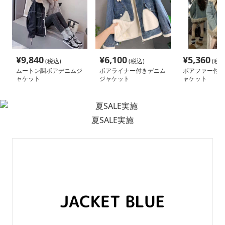
¥
9,840
¥
6,100
¥
5,360
(税込)
(税込)
(税込
ムートン調ボアデニムジ
ボアライナー付きデニム
ボアファー付き
ャケット
ジャケット
ャケット
夏SALE実施