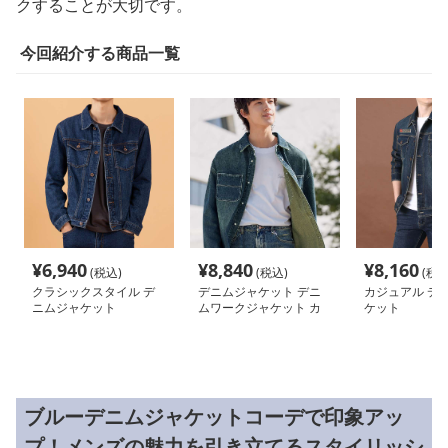
クすることが大切です。
今回紹介する商品一覧
¥
6,940
¥
8,840
¥
8,160
(税込)
(税込)
(税込
クラシックスタイル デ
デニムジャケット デニ
カジュアル デ
ニムジャケット
ムワークジャケット カ
ケット
ジュアルスタイル
ブルーデニムジャケットコーデで印象アッ
プ！メンズの魅力を引き立てるスタイリッシ