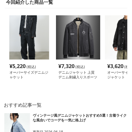
今回紹介した商品一覧
¥
5,220
¥
7,320
¥
3,620
(税込)
(税込)
(税込
オーバーサイズデニムジ
デニムジャケット 上質
オーバーサイズ
ャケット
デニム刺繍入りスポーツ
ジャケット
ジャケット
おすすめ記事一覧
ヴィンテージ風デニムジャケットおすすめ5選！古着ライク
な風合いでコーデを一気に格上げ
更新日
2026-06-18