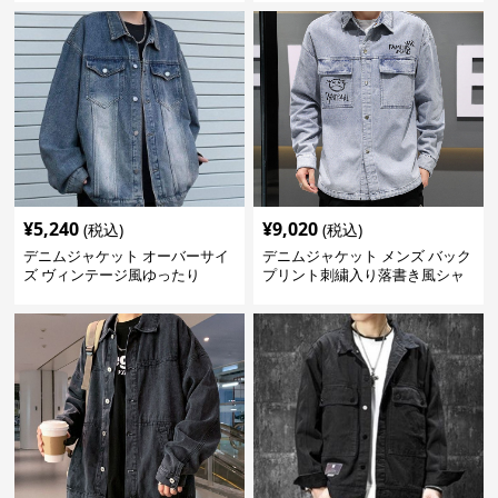
¥
5,240
¥
9,020
(税込)
(税込)
デニムジャケット オーバーサイ
デニムジャケット メンズ バック
ズ ヴィンテージ風ゆったり
プリント刺繍入り落書き風シャ
ツ型