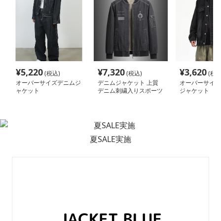
¥
5,220
¥
7,320
¥
3,620
(税込)
(税込)
(税込
オーバーサイズデニムジ
デニムジャケット 上質
オーバーサイズ
ャケット
デニム刺繍入りスポーツ
ジャケット
ジャケット
夏SALE実施