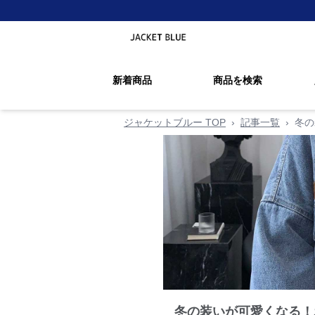
新着商品
商品を検索
ジャケットブルー TOP
›
記事一覧
›
冬の
冬の装いが可愛くなる！